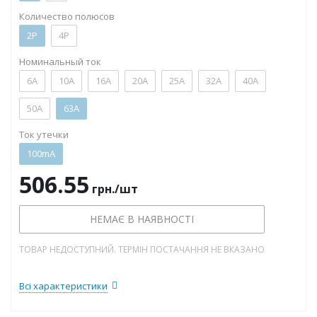
Количество полюсов
2P
4P
Номинальный ток
6А
10А
16А
20А
25А
32А
40А
50А
63А
Ток утечки
100mA
506.55
грн.
/шт
НЕМАЄ В НАЯВНОСТІ
ТОВАР НЕДОСТУПНИЙ. ТЕРМІН ПОСТАЧАННЯ НЕ ВКАЗАНО
Всі характеристики