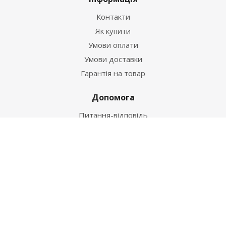
Контакти
Як купити
Умови оплати
Умови доставки
Гарантія на товар
Допомога
Питання-відповідь
Бренди
Наші контакти
+38 067 502 20 26
zakaz@ekt.com.ua
м. Київ, вул. Магнітогорська 1-А