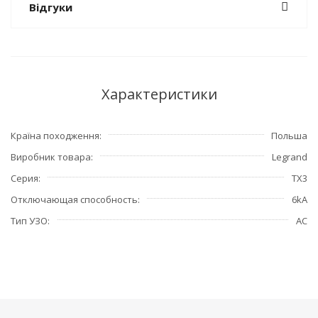
Відгуки
Характеристики
Країна походження
Польша
Виробник товара
Legrand
Серия
TX3
Отключающая способность
6kA
Тип УЗО
АС