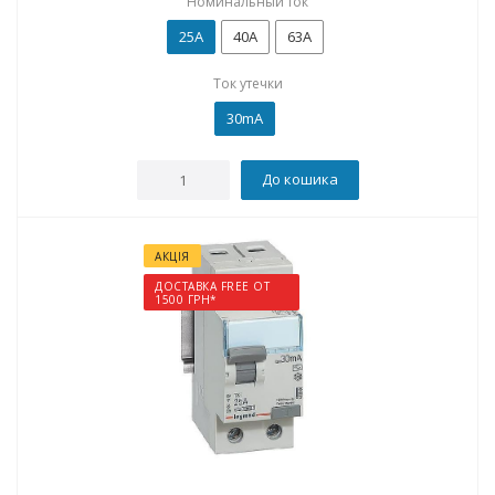
Номинальный ток
25А
40А
63А
Ток утечки
30mA
До кошика
АКЦІЯ
ДОСТАВКА FREE ОТ
1500 ГРН*