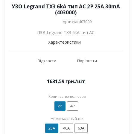
УЗО Legrand TX3 6kA тип АC 2P 25А 30mA
(403000)
Артикул: 403000
ПЗВ Legrand TX3 6kA тип АC
Характеристики
Відкласти
Порівняти
1631.59
грн.
/шт
Количество полюсов
2P
4P
Номинальный ток
25А
40А
63А