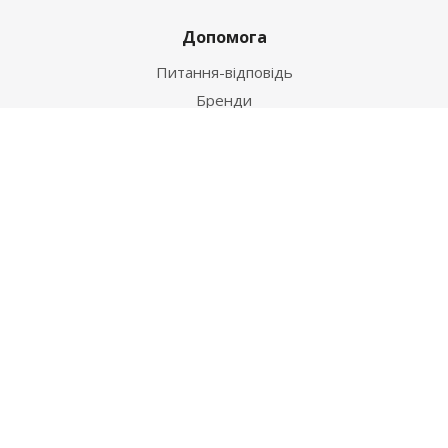
Допомога
Питання-відповідь
Бренди
Наші контакти
+38 067 502 20 26
zakaz@ekt.com.ua
м. Київ, вул. Магнітогорська 1-А
2026 © "Центр Ремонту"