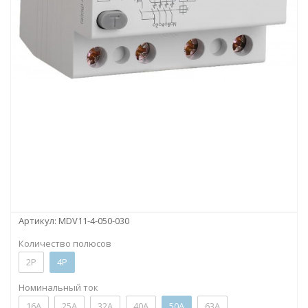
Артикул:
MDV11-4-050-030
Количество полюсов
2P
4P
Номинальный ток
16А
25А
32А
40А
50А
63А