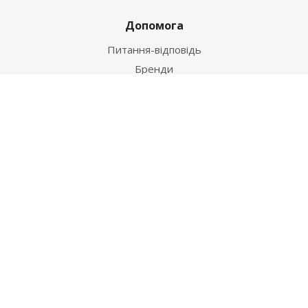
Допомога
Питання-відповідь
Бренди
Наші контакти
+38 067 502 20 26
zakaz@ekt.com.ua
м. Київ, вул. Магнітогорська 1-А
2026 © "Центр Ремонту"