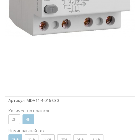
Артикул:
MDV11-4-016-030
Количество полюсов
2P
4P
Номинальный ток
16А
25А
32А
40А
50А
63А