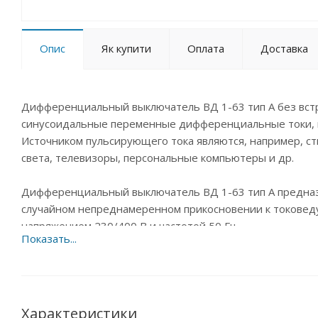
Опис
Як купити
Оплата
Доставка
Дифференциальный выключатель ВД 1-63 тип А без встр
синусоидальные переменные дифференциальные токи, 
Источником пульсирующего тока являются, например, с
света, телевизоры, персональные компьютеры и др.
Дифференциальный выключатель ВД 1-63 тип А предназ
случайном непреднамеренном прикосновении к токоведу
напряжением 230/400 В и частотой 50 Гц.
Дифференциальный выключатель ВД 1-63 тип А выпускает
32А, 40А, 50А, 63А и номинальные отключающие диффер
Преимущества:
Характеристики