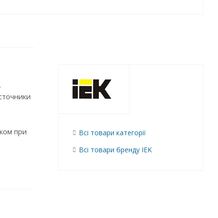
.
сточники
ком при
Всі товари категорії
Всі товари бренду IEK
6А, 25А,