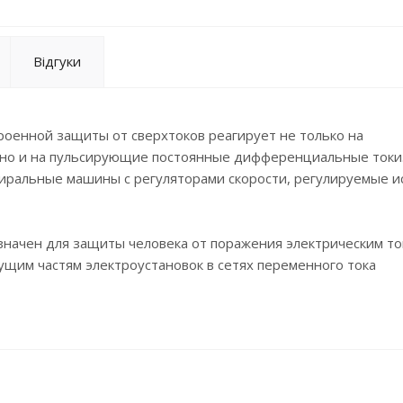
Відгуки
оенной защиты от сверхтоков реагирует не только на
но и на пульсирующие постоянные дифференциальные токи
тиральные машины с регуляторами скорости, регулируемые и
начен для защиты человека от поражения электрическим то
щим частям электроустановок в сетях переменного тока
ся в 2-х и 4-х полюсном исполнении на номинальные токи 1
енциальные токи 10мА, 30мА, 100мА.