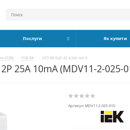
Послуги
Як купити
ле (ПЗВ)
-
ПЗВ IEK
-
УЗО IEK ВД1-63 4,5kA тип А
А 2P 25А 10mA (MDV11-2-025-0
Артикул:
MDV11-2-025-010