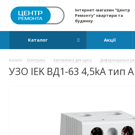
Інтернет-магазин "Центр
Ремонту" квартири та
будинку
Каталог
Акції
Каталог
-
Електрика
-
Автоматика для щита
-
Диференціальні ре
УЗО IEK ВД1-63 4,5kA тип 