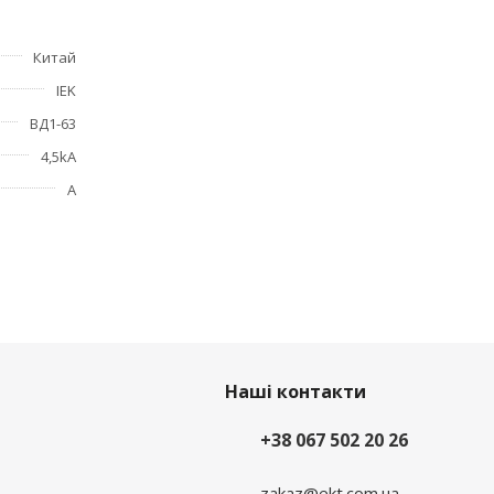
Китай
IEK
иальных
ВД1-63
4,5kA
А
льный
гично
Наші контакти
+38 067 502 20 26
zakaz@ekt.com.ua