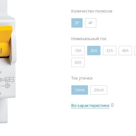
Количество полюсов
2P
4P
Номинальный ток
16А
25А
32А
40А
63А
Ток утечки
10mA
30mA
Всі характеристики