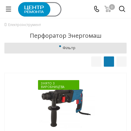
0
Електроінструмент
Перфоратор Энергомаш
Фільтр
ЗНЯТО З
ВИРОБНИЦТВА