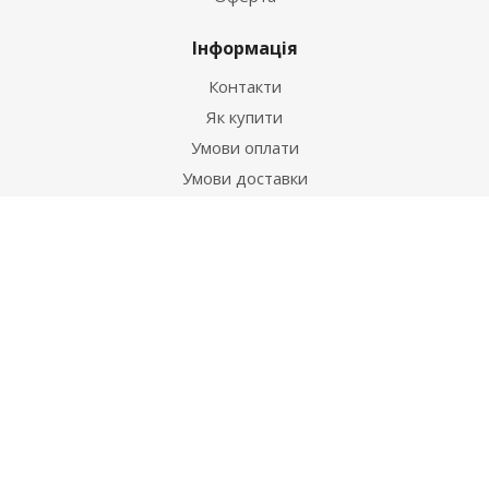
Інформація
Контакти
Як купити
Умови оплати
Умови доставки
Гарантія на товар
Допомога
Питання-відповідь
Бренди
Наші контакти
+38 067 502 20 26
zakaz@ekt.com.ua
м. Київ, вул. Магнітогорська 1-А