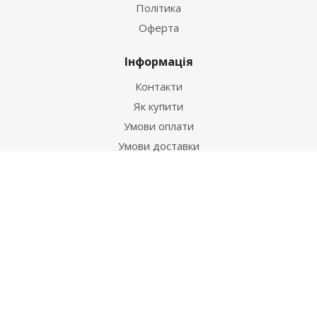
Політика
Оферта
Інформація
Контакти
Як купити
Умови оплати
Умови доставки
Гарантія на товар
Допомога
Питання-відповідь
Бренди
Наші контакти
+38 067 502 20 26
zakaz@ekt.com.ua