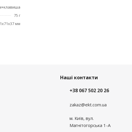
м+клавиша
75 г
1x71x37 мм
Наші контакти
+38 067 502 20 26
zakaz@ekt.com.ua
м. Київ, вул.
Магнітогорська 1-А