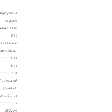
Португалия
Legrand
ena Classic
IP20
раиваемый
ые клеммы
Нет
Нет
10А
Проходной
2,5 мм.кв.
икарбонат
2
250V AC