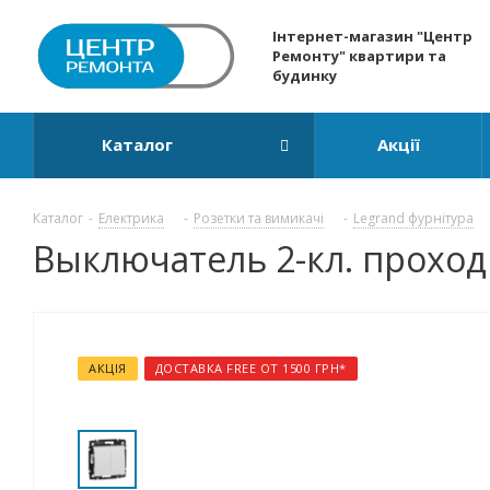
Інтернет-магазин "Центр
Ремонту" квартири та
будинку
Каталог
Акції
Каталог
-
Електрика
-
Розетки та вимикачі
-
Legrand фурнітура
Выключатель 2-кл. проходн
АКЦІЯ
ДОСТАВКА FREE ОТ 1500 ГРН*