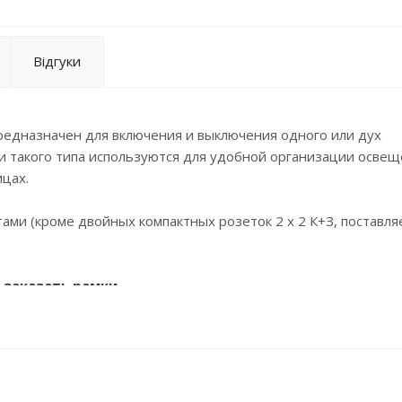
Відгуки
редназначен для включения и выключения одного или дух
и такого типа используются для удобной организации освещ
цах.
ами (кроме двойных компактных розеток 2 x 2 К+З, поставля
заказать рамки.