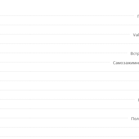
Val
утствие острых углов.
Вст
Самозажимн
Пол