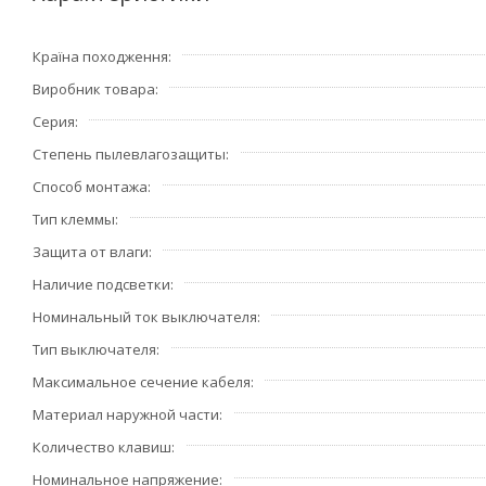
• Оптимальное сочетание цены и качества.
• Высокое качество механизмов.
Країна походження
• Легкая центровка нескольких механизмов в ряд
Виробник товара
• Прочный металлический суппорт.
• Автоматические клеммы с независимыми вводами.
Серия
• Удобство монтажа.
Степень пылевлагозащиты
• Безопасность установки - подпружиненные грифы и отс
Способ монтажа
Тип клеммы
Защита от влаги
Наличие подсветки
Номинальный ток выключателя
Тип выключателя
Максимальное сечение кабеля
Материал наружной части
Количество клавиш
Номинальное напряжение