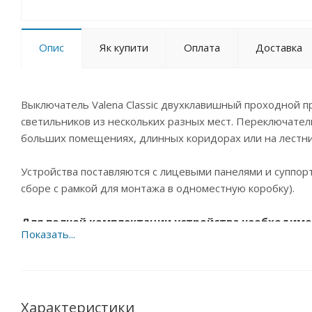
Опис
Як купити
Оплата
Доставка
Выключатель Valena Classic двухклавишный проходной п
светильников из нескольких разных мест. Переключател
больших помещениях, длинных коридорах или на лестни
Устройства поставляются с лицевыми панелями и суппорт
сборе с рамкой для монтажа в одноместную коробку).
Для полной комплектации устройства необходимо 
Преимущества:
• Высокое качество.
• Сдержанный и элегантный дизайн.
• Разнообразие функций.
Характеристики