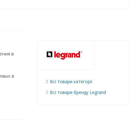
ения в
емых в
Всі товари категорії
Всі товари бренду Legrand