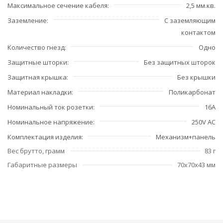
Максимальное сечение кабеля
2,5 мм.кв.
Заземление
С заземляющим
контактом
Количество гнезд
Одно
Защитные шторки
Без защитных шторок
Защитная крышка
Без крышки
Материал накладки
Поликарбонат
Номинальный ток розетки
16А
Номинальное напряжение
250V AC
Комплектация изделия
Механизм+панель
Вес брутто, грамм
83 г
Габаритные размеры
70x70x43 мм