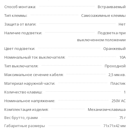
Способ монтажа
Встраиваемый
Тип клеммы
Самозажимные клеммы
Защита от влаги
Нет
Наличие подсветки
Подсветка при
выключенном положении
Цвет подсветки
Оранжевый
Номинальный ток выключателя
10А
Тип выключателя
Проходной
Максимальное сечение кабеля
2,5 мм.кв.
Материал наружной части
Пластик
Количество клавиш
1
Номинальное напряжение
250V AC
Комплектация изделия
Механизм+клавиша
Вес брутто, грамм
75 г
Габаритные размеры
71x71x42 мм