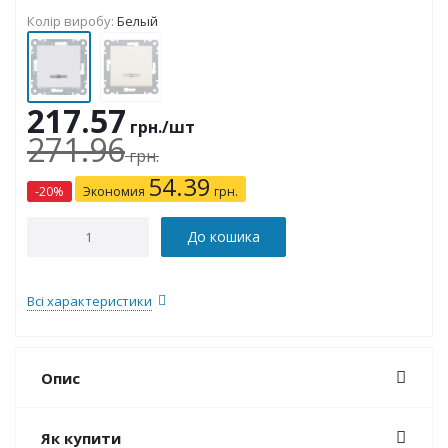
Колір виробу:
Белый
217.57
грн.
/шт
271.96
грн.
54.39
-
20
%
Экономия
грн.
До кошика
Всі характеристики
Опис
Як купити