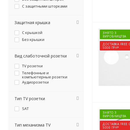
С защитными шторками
Защитная крышка
С крышкой
ЗНЯТО З
ВИРОБНИЦТВА
Без крышки
ДОСТАВКА FREE 
5000 ГРН*
Вид слаботочной розетки
TV розетки
Телефонные и
компьютерные розетки
Аудиорозетки
Тип TV розетки
SAT
ЗНЯТО З
ВИРОБНИЦТВА
ДОСТАВКА FREE 
Тип механизма TV
5000 ГРН*