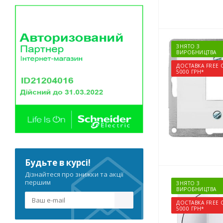
ЗНЯТО З
ВИРОБНИЦТВА
ДОСТАВКА FREE 
5000 ГРН*
Будьте в курсі!
Дізнайтеся про знижки та акції
першим
ЗНЯТО З
ВИРОБНИЦТВА
ДОСТАВКА FREE 
5000 ГРН*