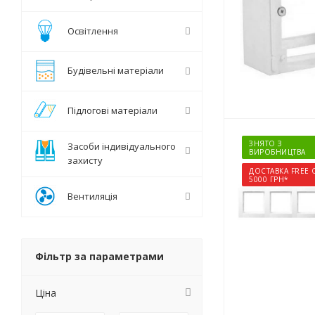
Освітлення
Будівельні матеріали
Підлогові матеріали
ЗНЯТО З
Засоби індивідуального
ВИРОБНИЦТВА
захисту
ДОСТАВКА FREE 
5000 ГРН*
Вентиляція
Фільтр за параметрами
Ціна