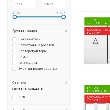
27.63
440.16
ЗНЯТО З
ВИРОБНИЦТВА
ДОСТАВКА FREE 
Группа товара
5000 ГРН*
Выключатели
Слаботочные розетки
Светорегуляторы
Рамки
Аксессуары
Электрические розетки
Степень
пылевлагозащиты
ЗНЯТО З
ВИРОБНИЦТВА
IP20
ДОСТАВКА FREE 
5000 ГРН*