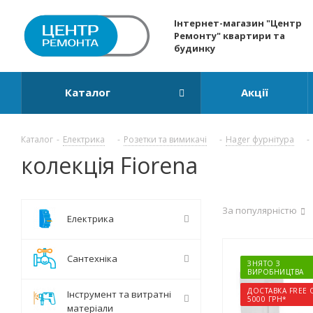
Інтернет-магазин "Центр
Ремонту" квартири та
будинку
Каталог
Акції
Каталог
-
Електрика
-
Розетки та вимикачі
-
Hager фурнітура
-
колекція Fiorena
За популярністю
Електрика
Сантехніка
ЗНЯТО З
ВИРОБНИЦТВА
ДОСТАВКА FREE 
Інструмент та витратні
5000 ГРН*
матеріали