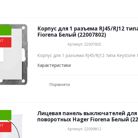
Корпус для 1 разъема RJ45/RJ12 тип
Fiorena Белый (22007802)
ОТ
Артикул: 22007802
Корпус для 1 разъема RJ45/RJ12 типа Keystone 
Характеристики
Порівняти
Лицевая панель выключателей дл
поворотных Hager Fiorena Белый (22
ОТ
Артикул: 22009812