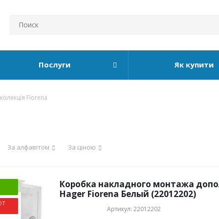
Послуги
Як купити
колекція Fiorena
За алфавітом
За ціною
Коробка накладного монтажа доп
Hager Fiorena Белый (22012202)
ОТ
Артикул: 22012202