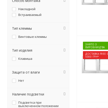
Способ монтажа
Накладной
Встраиваемый
Тип клеммы
Винтовые клеммы
ЗНЯТО З
ВИРОБНИЦТВА
Тип изделия
ДОСТАВКА FREE 
5000 ГРН*
Клавиша
Защита от влаги
Нет
Наличие подсветки
Подсветка при
выключенном положении