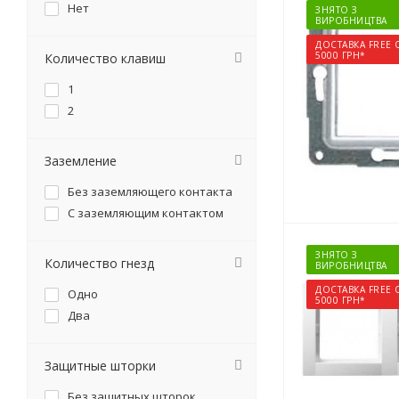
Нет
ЗНЯТО З
ВИРОБНИЦТВА
ДОСТАВКА FREE 
5000 ГРН*
Количество клавиш
1
2
Заземление
Без заземляющего контакта
С заземляющим контактом
ЗНЯТО З
Количество гнезд
ВИРОБНИЦТВА
ДОСТАВКА FREE 
Одно
5000 ГРН*
Два
Защитные шторки
Без защитных шторок