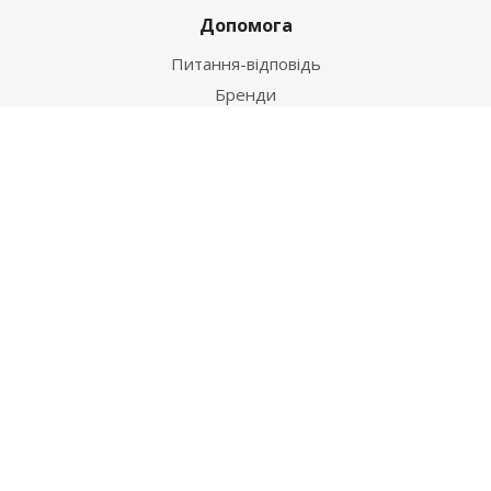
Допомога
Питання-відповідь
Бренди
Наші контакти
+38 067 502 20 26
zakaz@ekt.com.ua
м. Київ, вул. Магнітогорська 1-А
2026 © "Центр Ремонту"