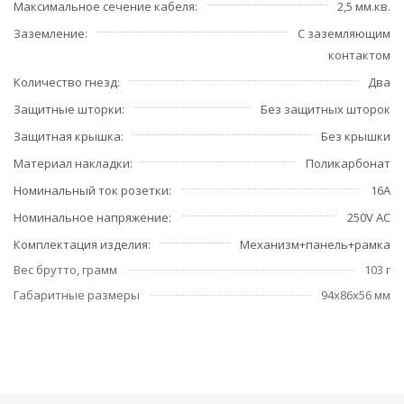
Максимальное сечение кабеля
2,5 мм.кв.
Заземление
С заземляющим
контактом
Количество гнезд
Два
Защитные шторки
Без защитных шторок
Защитная крышка
Без крышки
Материал накладки
Поликарбонат
Номинальный ток розетки
16А
Номинальное напряжение
250V AC
Комплектация изделия
Механизм+панель+рамка
Вес брутто, грамм
103 г
Габаритные размеры
94x86x56 мм