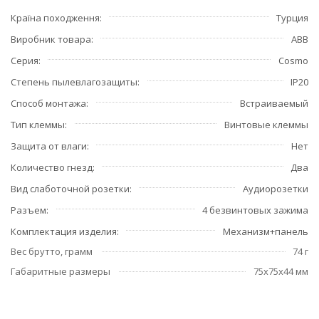
Країна походження
Турция
Виробник товара
ABB
Серия
Cosmo
Степень пылевлагозащиты
IP20
Способ монтажа
Встраиваемый
Тип клеммы
Винтовые клеммы
Защита от влаги
Нет
Количество гнезд
Два
Вид слаботочной розетки
Аудиорозетки
Разъем
4 безвинтовых зажима
Комплектация изделия
Механизм+панель
Вес брутто, грамм
74 г
Габаритные размеры
75x75x44 мм