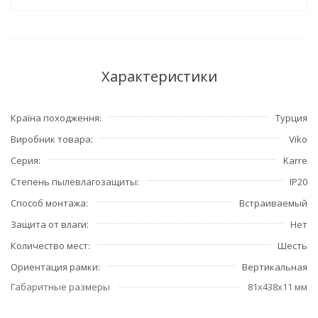
Характеристики
Країна походження
Турция
Виробник товара
Viko
Серия
Karre
Степень пылевлагозащиты
IP20
Способ монтажа
Встраиваемый
Защита от влаги
Нет
Количество мест
Шесть
Ориентация рамки
Вертикальная
Габаритные размеры
81x438x11 мм