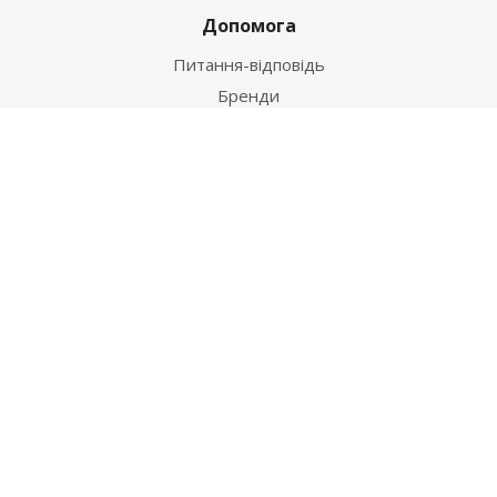
Допомога
Питання-відповідь
Бренди
Наші контакти
+38 067 502 20 26
zakaz@ekt.com.ua
м. Київ, вул. Магнітогорська 1-А
2026 © "Центр Ремонту"