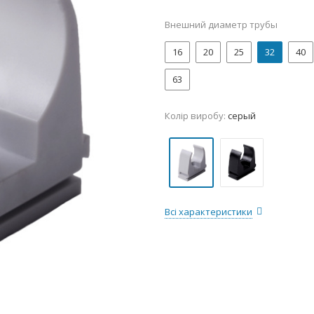
Внешний диаметр трубы
16
20
25
32
40
63
Колір виробу:
серый
Всі характеристики