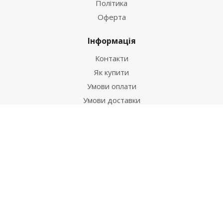
Політика
Оферта
Інформація
Контакти
Як купити
Умови оплати
Умови доставки
Гарантія на товар
Допомога
Питання-відповідь
Бренди
Наші контакти
+38 067 502 20 26
zakaz@ekt.com.ua