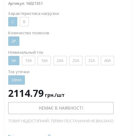
Артикул:
16021351
Характеристика нагрузки
C
B
Количество полюсов
2P
Номинальный ток
6А
10А
16А
20А
25А
32А
40А
Ток утечки
30mA
2114.79
грн.
/шт
НЕМАЄ В НАЯВНОСТІ
ТОВАР НЕДОСТУПНИЙ. ТЕРМІН ПОСТАЧАННЯ НЕ ВКАЗАНО