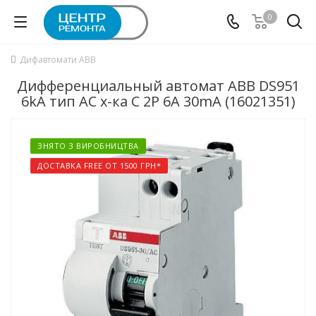
0
Дифавтомати ABB
Дифференциальный автомат ABB DS951
6kA тип АС х-ка C 2P 6А 30mA (16021351)
ЗНЯТО З ВИРОБНИЦТВА
ДОСТАВКА FREE ОТ 1500 ГРН*