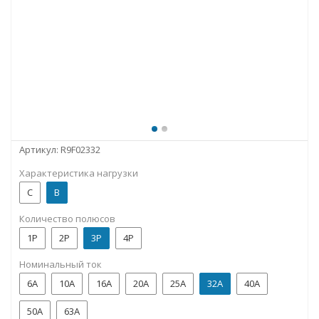
Артикул:
R9F02332
Характеристика нагрузки
C
B
Количество полюсов
1P
2P
3P
4P
Номинальный ток
6А
10А
16А
20А
25А
32А
40А
50А
63А