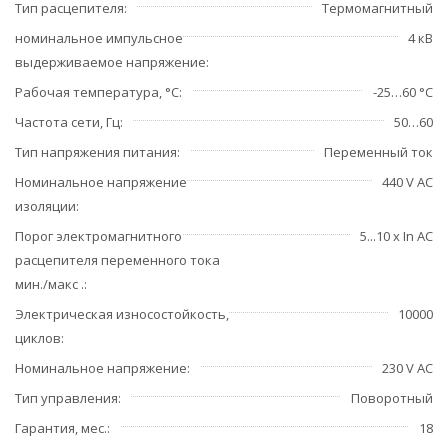
Тип расцепителя
Термомагнитный
номинальное импульсное
4 кВ
выдерживаемое напряжение
Рабочая температура, °С
-25…60 °C
Частота сети, Гц
50…60
Тип напряжения питания
Переменный ток
Номинальное напряжение
440 V AC
изоляции
Порог электромагнитного
5...10 x In AC
расцепителя переменного тока
мин./макс .
Электрическая износостойкость,
10000
циклов
Номинальное напряжение
230 V AC
Тип управления
Поворотный
Гарантия, мес.
18