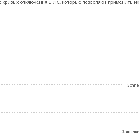
 кривых отключения B и C, которые позволяют применить их
Schnei
Защелк