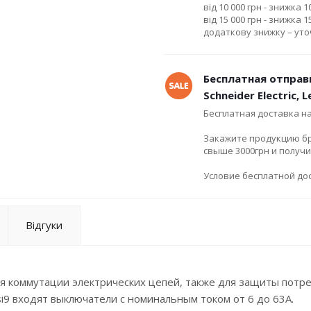
від 10 000 грн - знижка 
від 15 000 грн - знижка 
додаткову знижку – ут
Бесплатная отправ
Schneider Electric, 
Бесплатная доставка н
Закажите продукцию брен
свыше 3000грн и получ
Условие бесплатной дос
Відгуки
ля коммутации электрических цепей, также для защиты потр
si9 входят выключатели с номинальным током от 6 до 63А.