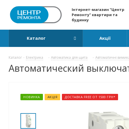
Інтернет-магазин "Центр
Ремонту" квартири та
будинку
Каталог
Акції
Каталог
-
Електрика
-
Автоматика для щита
-
Автоматичні вимик
Автоматический выключатель
НОВИНКА
АКЦІЯ
ДОСТАВКА FREE ОТ 1500 ГРН*