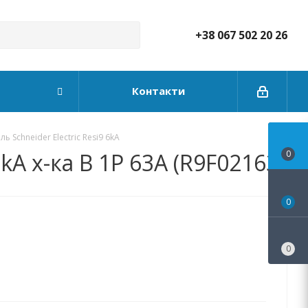
+38 067 502 20 26
Контакти
 Schneider Electric Resi9 6kA
A х-ка B 1P 63А (R9F02163)
0
0
0