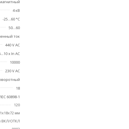
магнитный
4 кВ
-25…60 °C
50…60
енный ток
440 V AC
5...10 x In AC
10000
230 V AC
оворотный
18
IEC 60898-1
120
1х18х72 мм
 ВКЛ/ОТКЛ