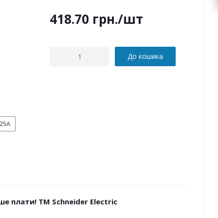
418.70
грн.
/шт
До кошика
25А
е плати! ТМ Schneider Electric