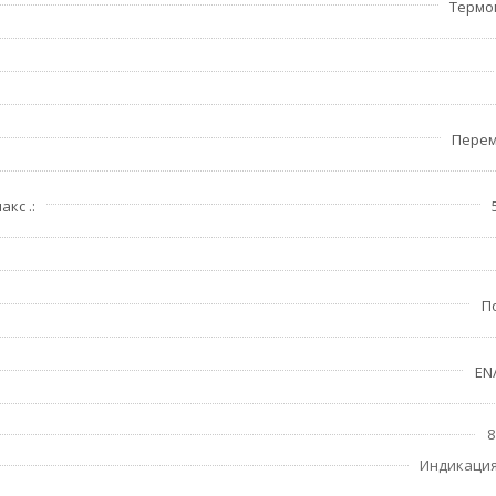
Термо
Перем
акс .
П
EN/
8
Индикация