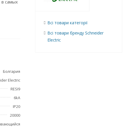
 в самых
Всі товари категорії
Всі товари бренду Schneider
Electric
Болгария
der Electric
RESI9
6kA
IP20
20000
ивающийся