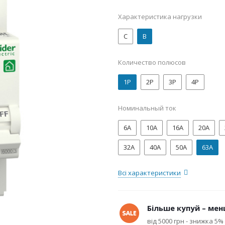
Характеристика нагрузки
C
B
Количество полюсов
1P
2P
3P
4P
Номинальный ток
6А
10А
16А
20А
32А
40А
50А
63А
Всі характеристики
Більше купуй – менш
від 5000 грн - знижка 5%