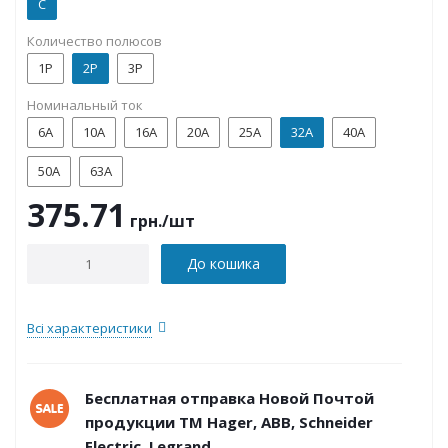
C
Количество полюсов
1P
2P
3P
Номинальный ток
6А
10А
16А
20А
25А
32А
40А
50А
63А
375.71
грн.
/шт
До кошика
Всі характеристики
Бесплатная отправка Новой Почтой
продукции ТМ Hager, ABB, Schneider
Electric, Legrand