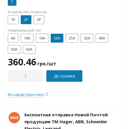
C
Количество полюсов
1P
2P
3P
Номинальный ток
6А
10А
16А
20А
25А
32А
40А
50А
63А
360.46
грн.
/шт
До кошика
Всі характеристики
Бесплатная отправка Новой Почтой
продукции ТМ Hager, ABB, Schneider
Electric, Legrand