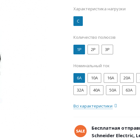
Характеристика нагрузки
C
Количество полюсов
1P
2P
3P
Номинальный ток
6А
10А
16А
20А
32А
40А
50А
63А
Всі характеристики
Бесплатная отправ
Schneider Electric, 