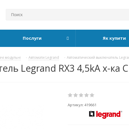
Послуги
Як купити
ачі модульні
-
Автомати Legrand
-
Автоматический выключатель Legran
ь Legrand RX3 4,5kA х-ка C 
Артикул:
419661