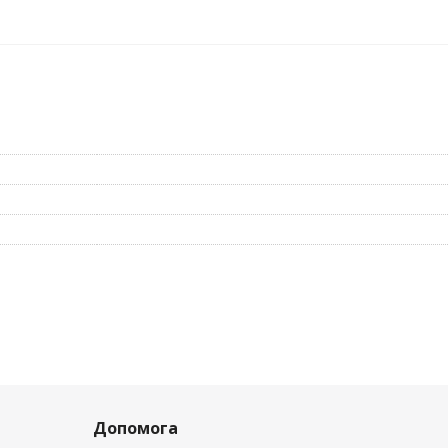
ьных модулей дифференциальной защиты не предусмотрена;
ктеристика срабатывания B или C;
Допомога