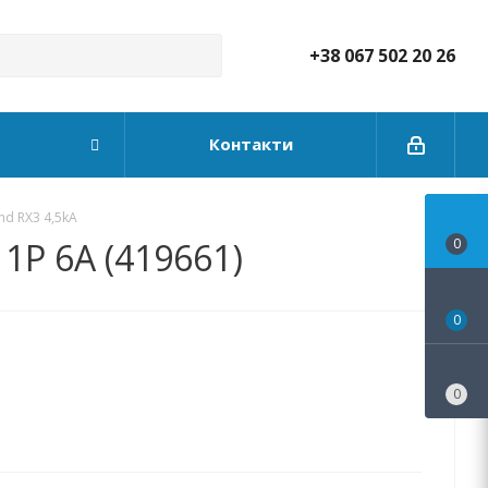
+38 067 502 20 26
Контакти
d RX3 4,5kA
1P 6А (419661)
0
0
0