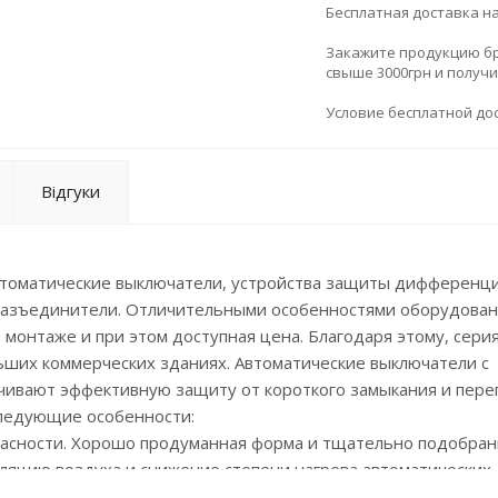
Бесплатная доставка н
Закажите продукцию брен
свыше 3000грн и получ
Условие бесплатной дос
Відгуки
автоматические выключатели, устройства защиты дифференц
-разъединители. Отличительными особенностями оборудован
 монтаже и при этом доступная цена. Благодаря этому, сери
ьших коммерческих зданиях. Автоматические выключатели с
ивают эффективную защиту от короткого замыкания и перег
следующие особенности:
опасности. Хорошо продуманная форма и тщательно подобра
яцию воздуха и снижение степени нагрева автоматических