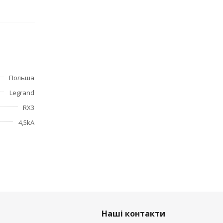
Польша
Legrand
RX3
4,5kA
Наші контакти