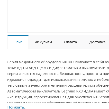
Опис
Як купити
Оплата
Доставка
Серия модульного оборудования RX3 включает в себя 
тока: ВДТ и АВДТ (УЗО и дифавтоматы) и выключатели
серии являются надежность, безопасность, простота при
идеально подходит для использования в жилых и небол
тепловыми и электромагнитными расцепителями обеспеч
Автоматический выключатель Legrand RX3 4,5kA имеет 
- конструкция, спроектированная для обеспечения без
материалы аппаратов обеспечивают эффективную циркул
выключателей.;