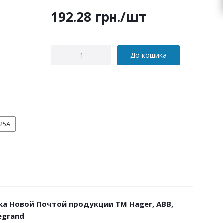
192.28
грн.
/шт
До кошика
25А
ка Новой Почтой продукции ТМ Hager, ABB,
Legrand