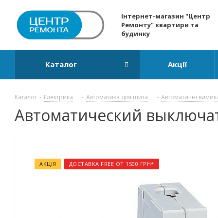
Інтернет-магазин "Центр
Ремонту" квартири та
будинку
Каталог
Акції
Каталог
-
Електрика
-
Автоматика для щита
-
Автоматичні вимик
Автоматический выключател
АКЦІЯ
ДОСТАВКА FREE ОТ 1500 ГРН*