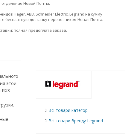
а отделение Новой Почты.
дов Hager, ABB, Schneider Electric, Legrand на сумму
ите бесплатную доставку перевозчиком Новая Почта.
тавки: полная предоплата заказа.
иального
ия этой
я RX3
рузки.
Всі товари категорії
нные
Всі товари бренду Legrand