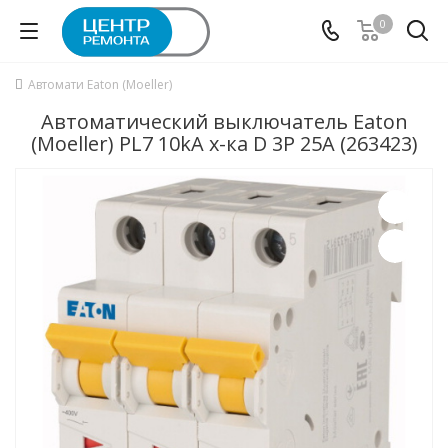
0
Автомати Eaton (Moeller)
Автоматический выключатель Eaton
(Moeller) PL7 10kA х-ка D 3P 25А (263423)