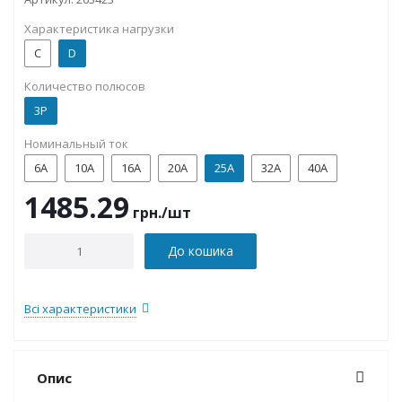
Характеристика нагрузки
C
D
Количество полюсов
3P
Номинальный ток
6А
10А
16А
20А
25А
32А
40А
1485.29
грн.
/шт
До кошика
Всі характеристики
Опис