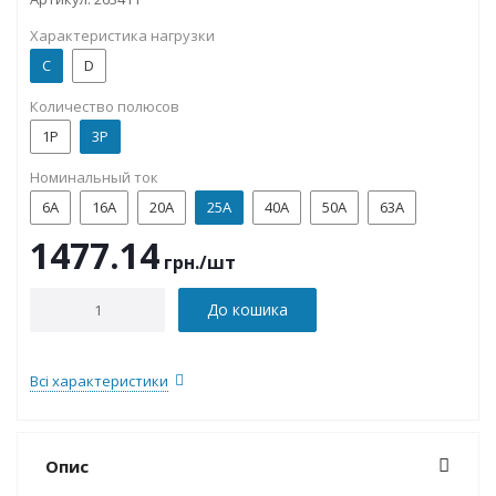
Характеристика нагрузки
C
D
Количество полюсов
1P
3P
Номинальный ток
6А
16А
20А
25А
40А
50А
63А
1477.14
грн.
/шт
До кошика
Всі характеристики
Опис