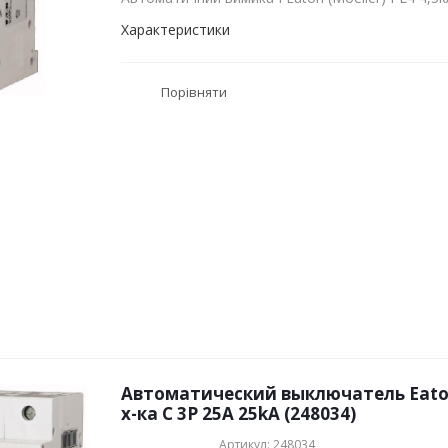
Характеристики
Порівняти
Автоматический выключатель Eaton
х-ка C 3P 25А 25kA (248034)
Артикул: 248034