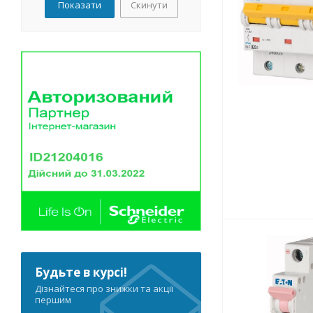
Скинути
50А
63А
80А
100А
125А
Будьте в курсі!
Дізнайтеся про знижки та акції
першим