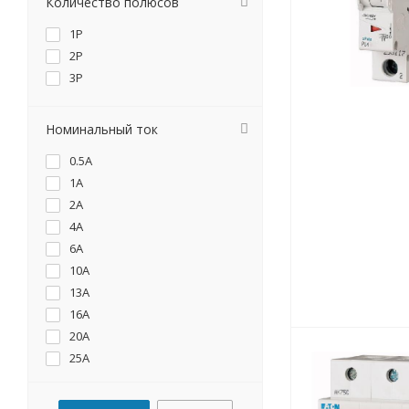
Количество полюсов
1P
2P
3P
Номинальный ток
0.5А
1А
2А
4А
6А
10А
13А
16А
20А
25А
32А
40А