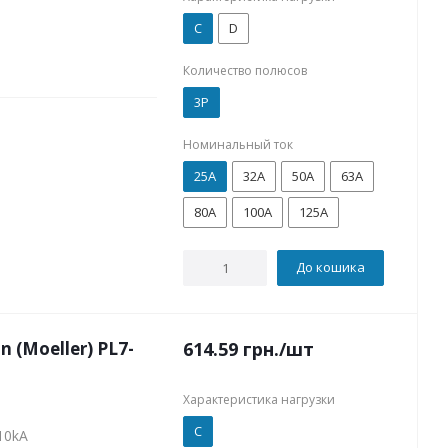
C
D
Количество полюсов
3P
Номинальный ток
25А
32А
50А
63А
80А
100А
125А
До кошика
(Moeller) PL7-
614.59
грн.
/шт
Характеристика нагрузки
C
10kA