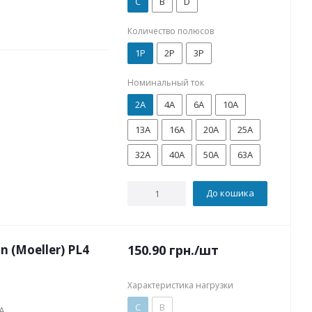
C
B
D
Количество полюсов
1P
2P
3P
Номинальный ток
2А
4А
6А
10А
13А
16А
20А
25А
32А
40А
50А
63А
До кошика
(Moeller) PL4
150.90
грн.
/шт
Характеристика нагрузки
C
B
A