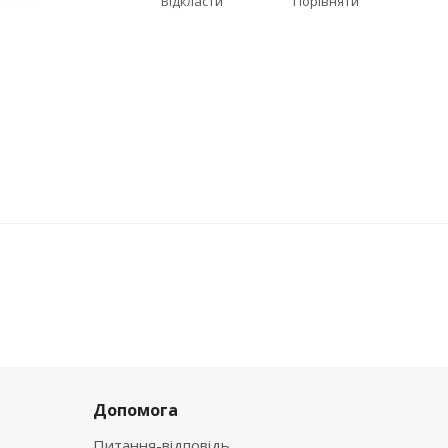
Відкласти
Порівняти
Допомога
Питання-відповідь