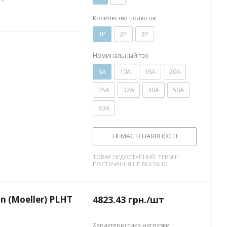
Количество полюсов
1P
2P
3P
Номинальный ток
6А
10А
16А
20А
25А
32А
40А
50А
63А
НЕМАЄ В НАЯВНОСТІ
ТОВАР НЕДОСТУПНИЙ. ТЕРМІН
ПОСТАЧАННЯ НЕ ВКАЗАНО
 (Moeller) PLHT
4823.43
грн.
/шт
Характеристика нагрузки