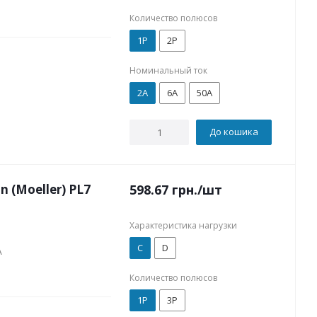
Количество полюсов
1P
2P
Номинальный ток
2А
6А
50А
До кошика
(Moeller) PL7
598.67
грн.
/шт
Характеристика нагрузки
C
D
A
Количество полюсов
1P
3P