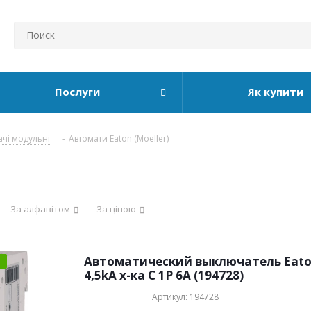
Послуги
Як купити
ачі модульні
-
Автомати Eaton (Moeller)
За алфавітом
За ціною
Автоматический выключатель Eaton
4,5kA х-ка C 1P 6А (194728)
Артикул: 194728