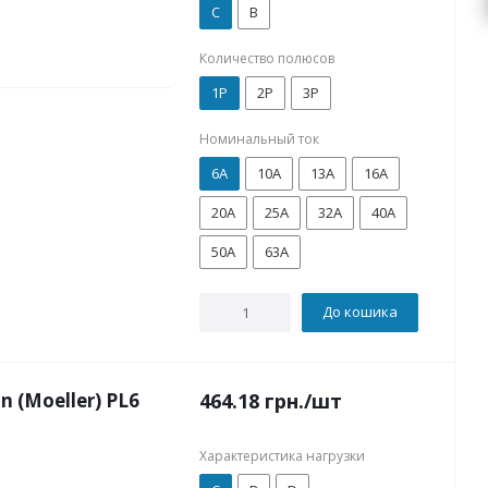
C
B
Количество полюсов
1P
2P
3P
Номинальный ток
6А
10А
13А
16А
20А
25А
32А
40А
50А
63А
До кошика
(Moeller) PL6
464.18
грн.
/шт
Характеристика нагрузки