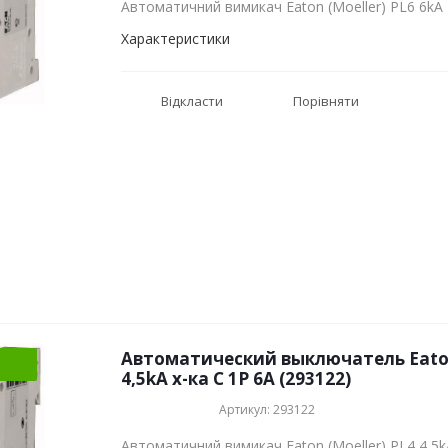
Автоматичний вимикач Eaton (Moeller) PL6 6kA
Характеристики
Відкласти
Порівняти
Автоматический выключатель Eaton 
4,5kA х-ка C 1P 6А (293122)
Артикул: 293122
Автоматичний вимикач Eaton (Moeller) PL4 4,5k