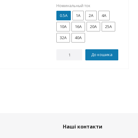
Номинальный ток
0.5А
1А
2А
4А
10А
16А
20А
25А
32А
40А
До кошика
Наші контакти