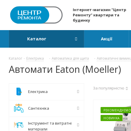
Інтернет-магазин "Центр
Ремонту" квартири та
будинку
Каталог
Акції
Каталог
-
Електрика
-
Автоматика для щита
-
Автоматичні вимик
Автомати Eaton (Moeller)
За популярністю
Електрика
Сантехніка
РЕКОМЕНДУЄМО
НОВИНКА
Інструмент та витратні
матеріали