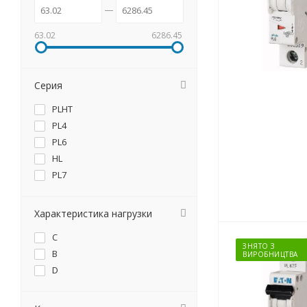
63.02
6286.45
Серия
PLHT
PL4
PL6
HL
PL7
Характеристика нагрузки
C
ЗНЯТО З
B
ВИРОБНИЦТВА
D