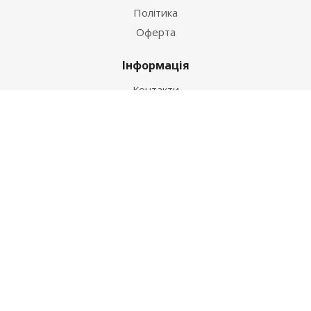
Політика
Оферта
Інформація
Контакти
Як купити
Умови оплати
Умови доставки
Гарантія на товар
Допомога
Питання-відповідь
Бренди
Наші контакти
+38 067 502 20 26
zakaz@ekt.com.ua