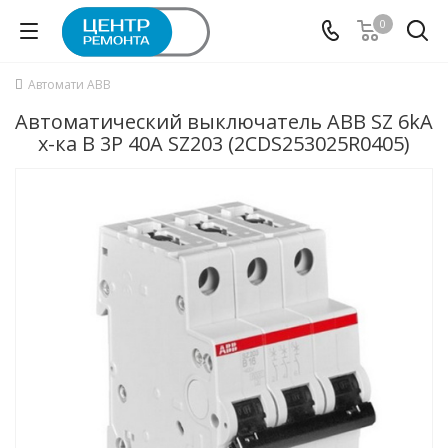
0
Автомати ABB
Автоматический выключатель ABB SZ 6kA
х-ка B 3P 40А SZ203 (2CDS253025R0405)