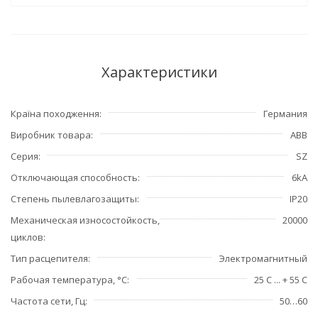
Характеристики
Країна походження
Германия
Виробник товара
ABB
Серия
SZ
Отключающая способность
6kA
Степень пылевлагозащиты
IP20
Механическая износостойкость,
20000
циклов
Тип расцепителя
Электромагнитный
Рабочая температура, °С
25 С ... + 55 С
Частота сети, Гц
50…60