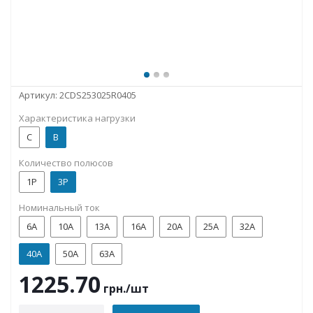
Артикул:
2CDS253025R0405
Характеристика нагрузки
C
B
Количество полюсов
1P
3P
Номинальный ток
6А
10А
13А
16А
20А
25А
32А
40А
50А
63А
1225.70
грн.
/шт