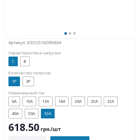
Артикул:
2CDS251025R0634
Характеристика нагрузки
C
B
Количество полюсов
1P
3P
Номинальный ток
6А
10А
13А
16А
20А
25А
32А
40А
50А
63А
618.50
грн.
/шт