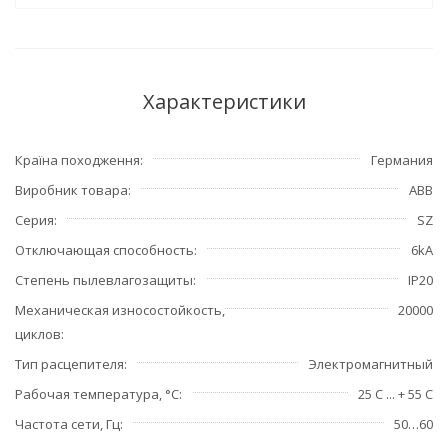
Характеристики
Країна походження
Германия
Виробник товара
ABB
Серия
SZ
Отключающая способность
6kA
Степень пылевлагозащиты
IP20
Механическая износостойкость,
20000
циклов
Тип расцепителя
Электромагнитный
Рабочая температура, °С
25 С ... + 55 С
Частота сети, Гц
50…60