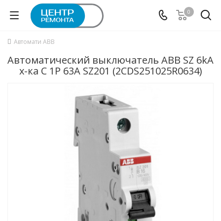
0
Автомати ABB
Автоматический выключатель ABB SZ 6kA
х-ка C 1P 63А SZ201 (2CDS251025R0634)