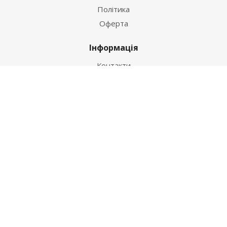
Політика
Оферта
Інформація
Контакти
Як купити
Умови оплати
Умови доставки
Гарантія на товар
Допомога
Питання-відповідь
Бренди
Наші контакти
+38 067 502 20 26
zakaz@ekt.com.ua