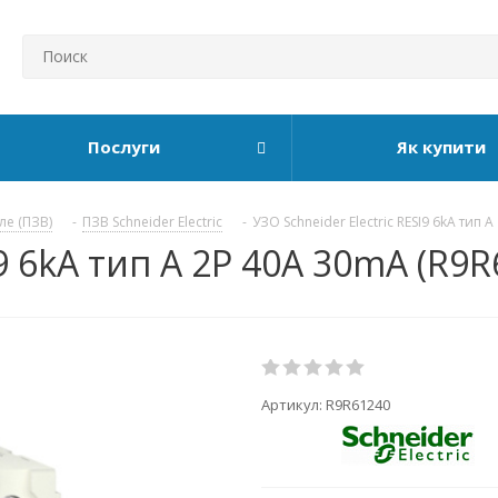
Послуги
Як купити
ле (ПЗВ)
-
ПЗВ Schneider Electric
-
УЗО Schneider Electric RESI9 6kA тип А
I9 6kA тип А 2P 40А 30mA (R9R
Артикул:
R9R61240