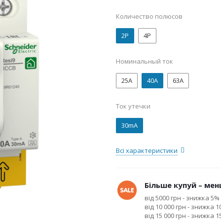
Количество полюсов
2P
4P
Номинальный ток
25А
40А
63А
Ток утечки
30mA
Всі характеристики
Більше купуй – менш
від 5000 грн - знижка 5%
від 10 000 грн - знижка 
від 15 000 грн - знижка 