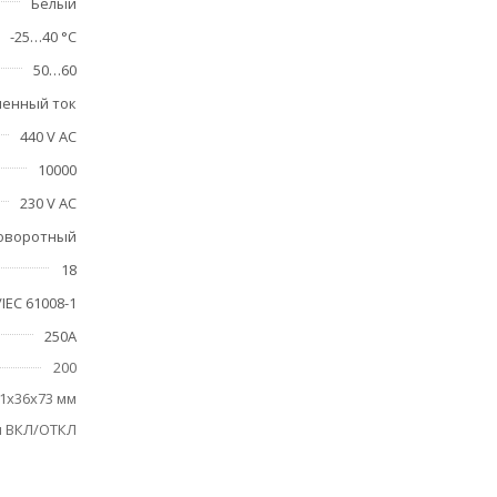
Белый
-25…40 °C
50…60
енный ток
440 V AC
10000
230 V AC
оворотный
18
IEC 61008-1
250A
200
1х36х73 мм
 ВКЛ/ОТКЛ