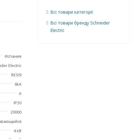
Всі товари категорії
Всі товари бренду Schneider
Electric
Испания
der Electric
RESI9
6kA
А
IP20
20000
ивающийся
4 кВ