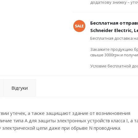
додаткову знижку – ут
Бесплатная отправ
Schneider Electric, 
Бесплатная доставка н
Закажите продукцию брен
свыше 3000грн и получ
Условие бесплатной дос
Відгуки
твии утечек, а также защищают здание от возникновения
чие типа А для защиты электронных устройств класса I, а т
 электрической цепи даже при обрыве N проводника.