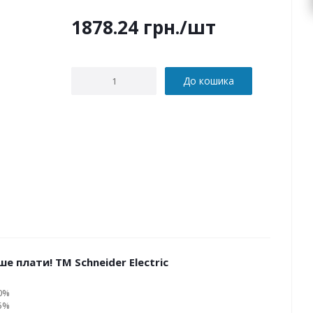
1878.24
грн.
/шт
До кошика
е плати! ТМ Schneider Electric
10%
15%