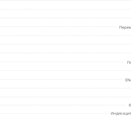
Перем
П
EN/
8
Индикация