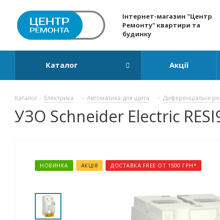
Інтернет-магазин "Центр
Ремонту" квартири та
будинку
Каталог
Акції
Каталог
-
Електрика
-
Автоматика для щита
-
Диференціальні ре
УЗО Schneider Electric RES
НОВИНКА
АКЦІЯ
ДОСТАВКА FREE ОТ 1500 ГРН*