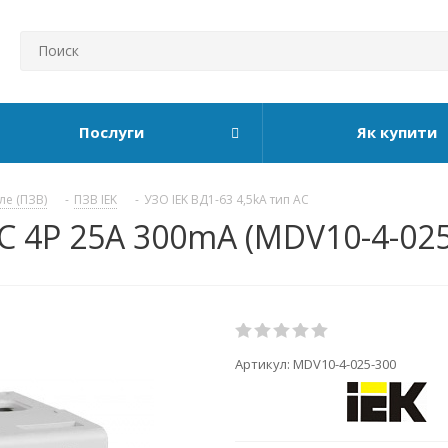
Послуги
Як купити
ле (ПЗВ)
-
ПЗВ IEK
-
УЗО IEK ВД1-63 4,5kA тип АС
АС 4P 25А 300mA (MDV10-4-025
Артикул:
MDV10-4-025-300