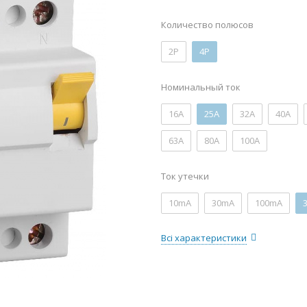
Количество полюсов
2P
4P
Номинальный ток
16А
25А
32А
40А
63А
80А
100А
Ток утечки
10mA
30mA
100mA
Всі характеристики