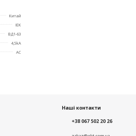
ика.
Китай
IEK
ВД1-63
4,5kA
АС
Наші контакти
+38 067 502 20 26
zakaz@ekt.com.ua