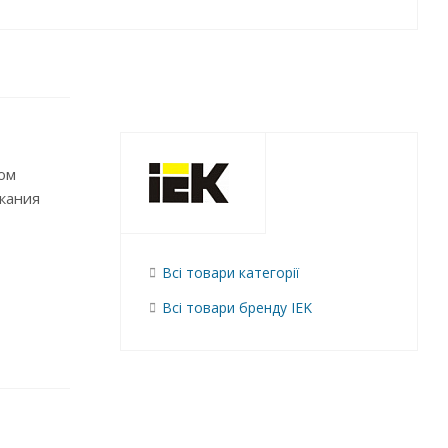
ом
кания
Всі товари категорії
Всі товари бренду IEK