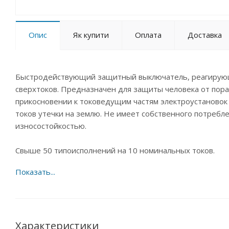
Опис
Як купити
Оплата
Доставка
Быстродействующий защитный выключатель, реагирующ
сверхтоков. Предназначен для защиты человека от пор
прикосновении к токоведущим частям электроустановок
токов утечки на землю. Не имеет собственного потребл
износостойкостью.
Свыше 50 типоисполнений на 10 номинальных токов.
Преимущества:
• Электромеханическая схема без электронных компонен
• Наиболее надежная защита человека при прямом прик
• Независимый индикатор положения контактов.
• Широкий диапазон рабочих температур от -25°С до +5
Характеристики