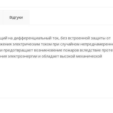
Відгуки
ий на дифференциальный ток, без встроенной защиты от
ажения электрическим током при случайном непреднамеренн
 и предотвращает возникновение пожаров вследствие проте
ения электроэнергии и обладает высокой механической
тов.
основении к токоведущим частям.
0°С.