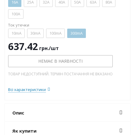
16А
25А
32А
40А
50А
63А
80А
100А
Ток утечки
10mA
30mA
100mA
300mA
637.42
грн.
/шт
НЕМАЄ В НАЯВНОСТІ
ТОВАР НЕДОСТУПНИЙ. ТЕРМІН ПОСТАЧАННЯ НЕ ВКАЗАНО
Всі характеристики
Опис
Як купити