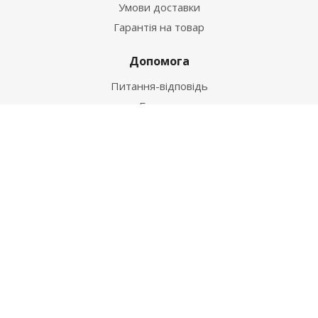
Умови доставки
Гарантія на товар
Допомога
Питання-відповідь
Бренди
Наші контакти
+38 067 502 20 26
zakaz@ekt.com.ua
м. Київ, вул. Магнітогорська 1-А
2026 © "Центр Ремонту"