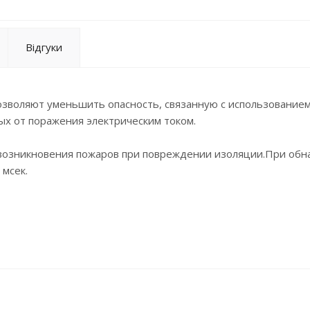
Відгуки
озволяют уменьшить опасность, связанную с использование
х от поражения электрическим током.
 возникновения пожаров при повреждении изоляции.При об
 мсек.
омощи надписи ON/OFF (ВКЛ/ВЫКЛ) на рычаге
едущие части закрыты для предотвращения контакта с пальц
ника при помощи клемм BiConnect
 блок-контакт и расцепитель минимального напряжения без