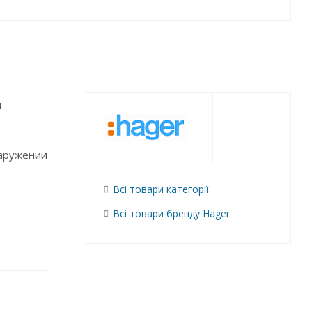
м
наружении
Всі товари категорії
Всі товари бренду Hager
ами