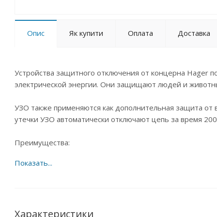
Опис
Як купити
Оплата
Доставка
Устройства защитного отключения от концерна Hager п
электрической энергии. Они защищают людей и животны
УЗО также применяются как дополнительная защита от
утечки УЗО автоматически отключают цепь за время 200
Преимущества:
• Однозначная индикация положения коммутации при п
• Надежная защита от прикосновения (IP2x), все токов
• Одновременное присоединение фазной шины и провод
• Установка дополнительных приспособлений: таких как
применения инструментов
Характеристики