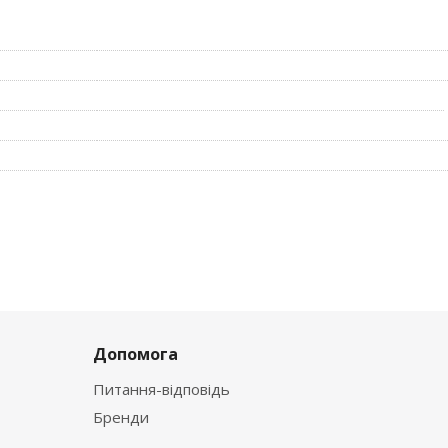
я отдельному индикаторному окошку (белый цвет - норма, ж
я применению новой технологии присоединения QuickConnect
 ударному току до 250 А
А/ gl
ельных устройств
н
Допомога
Питання-відповідь
Бренди