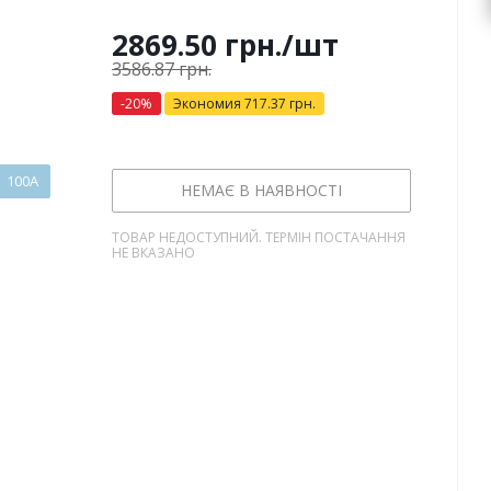
2869.50
грн.
/шт
3586.87
грн.
-
20
%
Экономия
717.37
грн.
100А
НЕМАЄ В НАЯВНОСТІ
ТОВАР НЕДОСТУПНИЙ. ТЕРМІН ПОСТАЧАННЯ
НЕ ВКАЗАНО