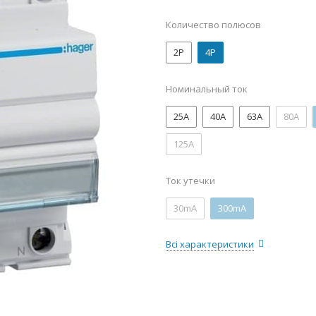
Количество полюсов
2P
4P
Номинальный ток
25А
40А
63А
80А
125А
Ток утечки
30mA
300mA
Всі характеристики