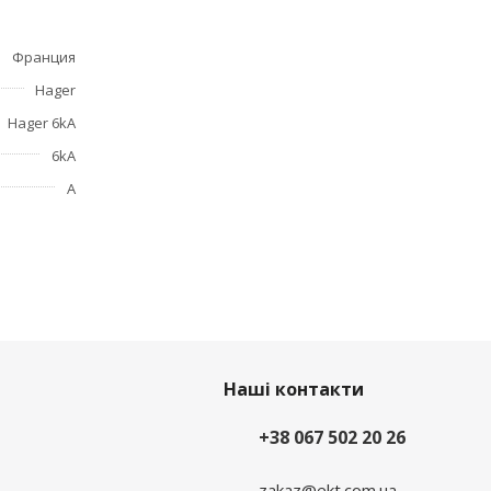
елтый -
Франция
Hager
Hager 6kA
6kA
А
Наші контакти
+38 067 502 20 26
zakaz@ekt.com.ua