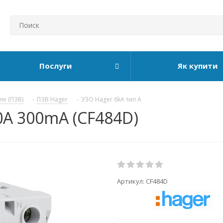
Послуги
Як купити
ле (ПЗВ)
-
ПЗВ Hager
-
УЗО Hager 6kA тип А
0А 300mA (CF484D)
Артикул:
CF484D