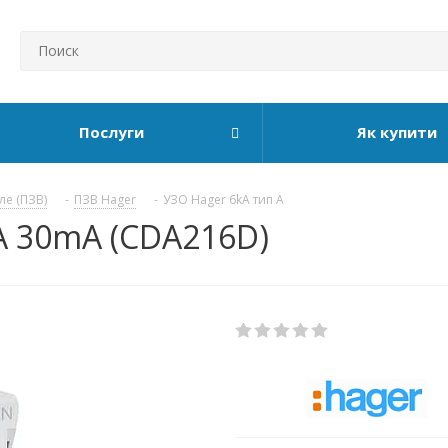
Послуги
Як купити
ле (ПЗВ)
-
ПЗВ Hager
-
УЗО Hager 6kA тип А
6А 30mA (CDA216D)