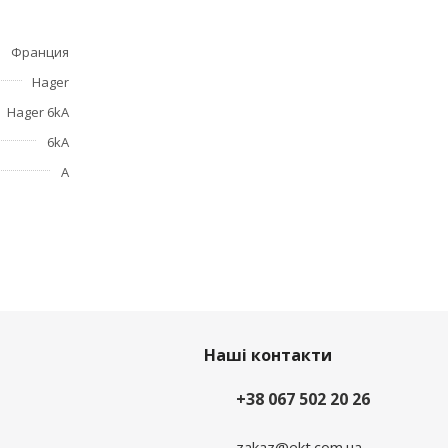
елтый -
Франция
Hager
Hager 6kA
6kA
А
Наші контакти
+38 067 502 20 26
zakaz@ekt.com.ua