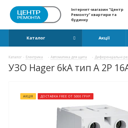
Інтернет-магазин "Центр
Ремонту" квартири та
будинку
Каталог
Акції
Каталог
-
Електрика
-
Автоматика для щита
-
Диференціальні ре
УЗО Hager 6kA тип А 2P 1
АКЦІЯ
ДОСТАВКА FREE ОТ 5000 ГРН*