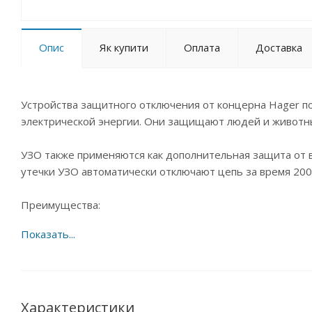
Опис
Як купити
Оплата
Доставка
Устройства защитного отключения от концерна Hager п
электрической энергии. Они защищают людей и животны
УЗО также применяются как дополнительная защита от
утечки УЗО автоматически отключают цепь за время 200
Преимущества:
• Однозначная индикация положения коммутации при п
• Надежная защита от прикосновения (IP2x), все токов
• Одновременное присоединение фазной шины и провод
• Установка дополнительных приспособлений: таких как
применения инструментов
Характеристики