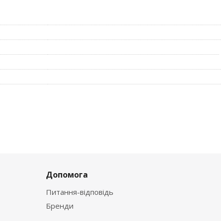
я отдельному индикаторному окошку (белый цвет - норма, ж
я применению новой технологии присоединения QuickConnect
 ударному току до 250 А
А/ gl
ельных устройств
н
Допомога
Питання-відповідь
Бренди