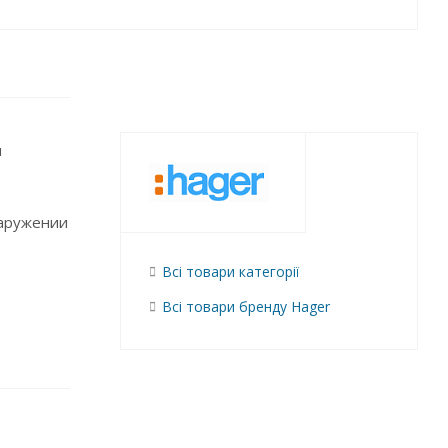
м
наружении
Всі товари категорії
Всі товари бренду Hager
ами