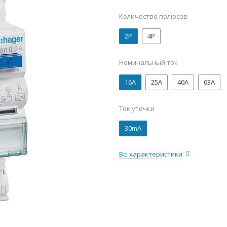
Количество полюсов
2P
4P
Номинальный ток
16А
25А
40А
63А
Ток утечки
30mA
Всі характеристики