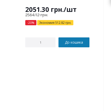
2051.30
грн.
/шт
2564.12
грн.
-
20
%
Экономия
512.82
грн.
До кошика