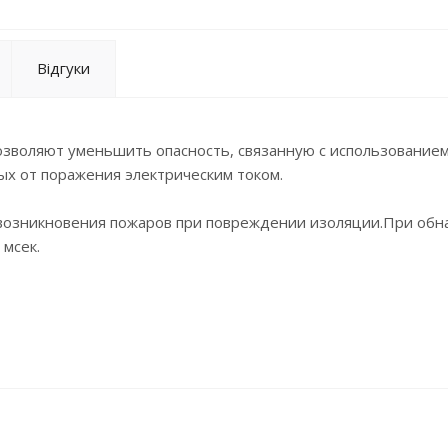
Відгуки
озволяют уменьшить опасность, связанную с использование
х от поражения электрическим током.
 возникновения пожаров при повреждении изоляции.При об
 мсек.
омощи надписи ON/OFF (ВКЛ/ВЫКЛ) на рычаге
едущие части закрыты для предотвращения контакта с пальц
ника при помощи клемм BiConnect
 блок-контакт и расцепитель минимального напряжения без