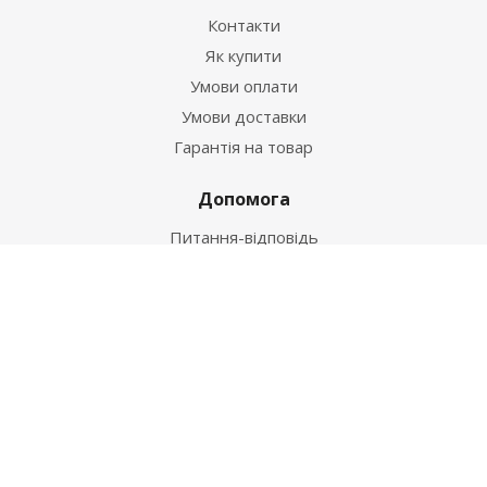
Контакти
Як купити
Умови оплати
Умови доставки
Гарантія на товар
Допомога
Питання-відповідь
Бренди
Наші контакти
+38 067 502 20 26
zakaz@ekt.com.ua
м. Київ, вул. Магнітогорська 1-А