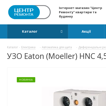
Інтернет-магазин "Центр
Ремонту" квартири та
будинку
Каталог
Акції
Каталог
-
Електрика
-
Автоматика для щита
-
Диференціальні ре
УЗО Eaton (Moeller) HNC 4,
НОВИНКА