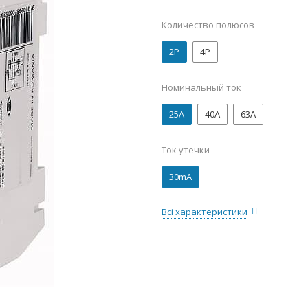
Количество полюсов
2P
4P
Номинальный ток
25А
40А
63А
Ток утечки
30mA
Всі характеристики