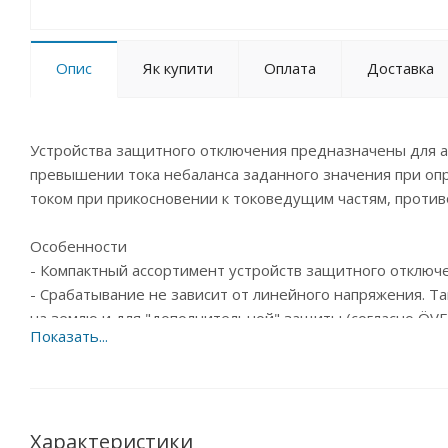
Опис
Як купити
Оплата
Доставка
Устройства защитного отключения предназначены для a
превышении тока небаланса заданного значения при оп
током при прикосновении к токоведущим частям, проти
Особенности
- Компактный ассортимент устройств защитного отклю
- Срабатывание не зависит от линейного напряжения. Т
на землю и для "дополнительной" защиты (согласно ÖVE
- Стандартный выбор номинальных токов от 25 до 63 A
- Условная отключающая способность 4,5 кА
- Широкий выбор аксессуаров для последующей установ
- Индикатор реального положения контактов
Характеристики