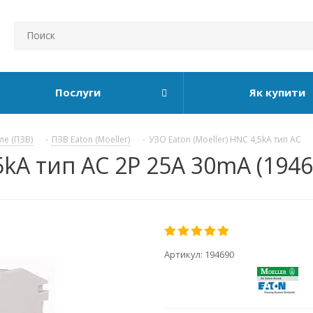
Послуги
Як купити
ле (ПЗВ)
-
ПЗВ Eaton (Moeller)
-
УЗО Eaton (Moeller) HNC 4,5kA тип АС
5kA тип АС 2P 25А 30mA (1946
Артикул:
194690