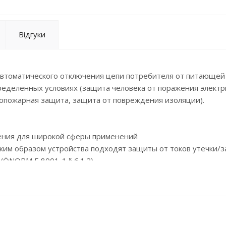
Відгуки
втоматического отключения цепи потребителя от питающей 
ределенных условиях (защита человека от поражения элект
вопожарная защита, защита от повреждения изоляции).
чения для широкой сферы применений
аким образом устройства подходят защиты от токов утечки/
/ÖNORM E 8001-1 § 6.1.2)
ки по месту