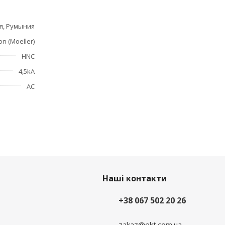
я, Румыния
on (Moeller)
HNC
4,5kA
АС
Наші контакти
+38 067 502 20 26
zakaz@ekt.com.ua