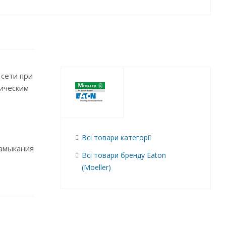
сети при
рическим
Всі товари категорії
замыкания
Всі товари бренду Eaton
(Moeller)