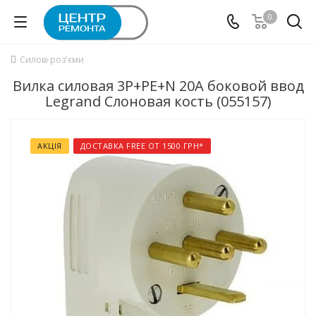
0
Силові роз'єми
Вилка силовая 3Р+РЕ+N 20А боковой ввод
Legrand Слоновая кость (055157)
АКЦІЯ
ДОСТАВКА FREE ОТ 1500 ГРН*