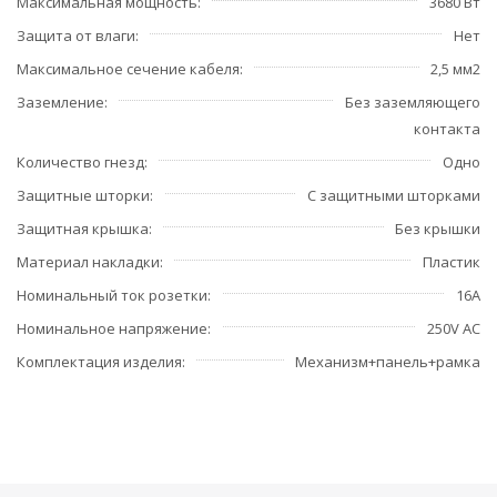
Максимальная мощность
3680 Вт
Защита от влаги
Нет
Максимальное сечение кабеля
2,5 мм2
Заземление
Без заземляющего
контакта
Количество гнезд
Одно
Защитные шторки
С защитными шторками
Защитная крышка
Без крышки
Материал накладки
Пластик
Номинальный ток розетки
16А
Номинальное напряжение
250V AC
Комплектация изделия
Механизм+панель+рамка