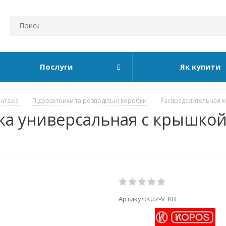
Послуги
Як купити
онтажа
-
Підрозетники та розподільні коробки
-
Распределительная к
а универсальная с крышкой 
Артикул:
KUZ-V_KB