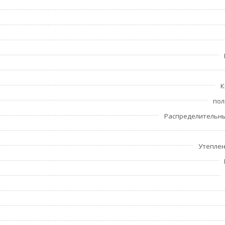
К
пол
Распределительн
Утепле