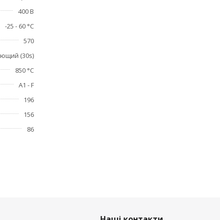
400 В
-25 - 60 °C
570
ющий (30s)
850 °C
A1 - F
196
156
86
Наші контакти