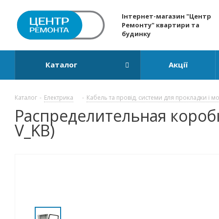
Інтернет-магазин "Центр
Ремонту" квартири та
будинку
Каталог
Акції
Каталог
-
Електрика
-
Кабель та провід, системи для прокладки і м
Распределительная коробк
V_KB)