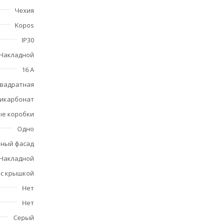
Чехия
Kopos
IP30
Накладной
16 A
вадратная
икарбонат
ые коробки
Одно
нный фасад
Накладной
с крышкой
Нет
Нет
Серый