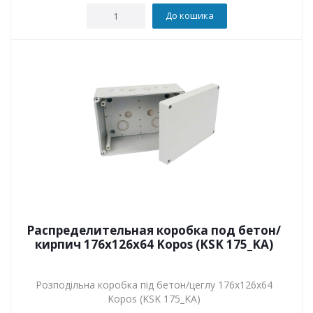
До кошика
Распределительная коробка под бетон/
кирпич 176х126х64 Kopos (KSK 175_KA)
Розподільна коробка під бетон/цеглу 176х126х64
Kopos (KSK 175_KA)