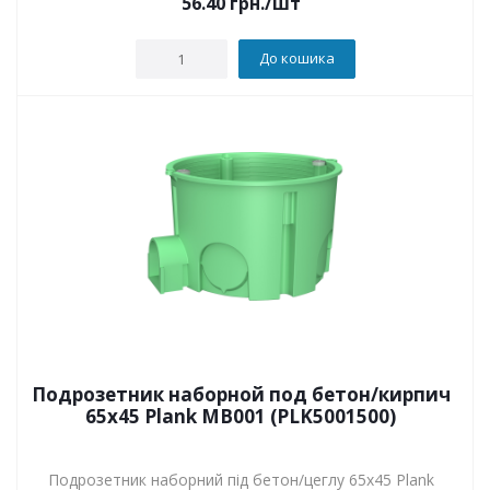
56.40
грн.
/шт
До кошика
Подрозетник наборной под бетон/кирпич
65х45 Plank MB001 (PLK5001500)
Подрозетник наборний під бетон/цеглу 65х45 Plank