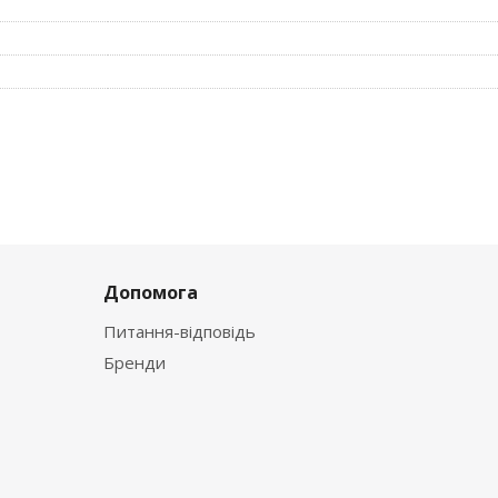
каза, выбор местоположения, данные о покупателе. Нажмите
ацию о заказе и в следующий раз предложит вам повторить 
дят, выбирайте другие варианты.
Допомога
Питання-відповідь
Бренди