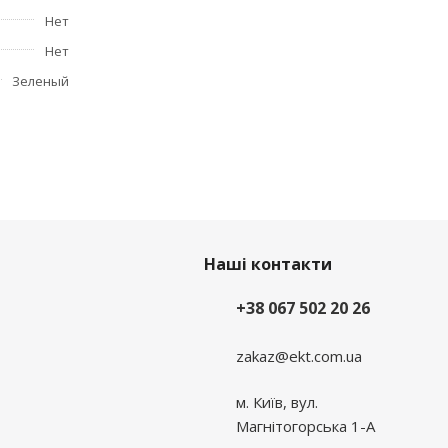
Нет
 кнопку
Нет
Зеленый
к вводу
Наші контакти
+38 067 502 20 26
zakaz@ekt.com.ua
м. Київ, вул.
Магнітогорська 1-А