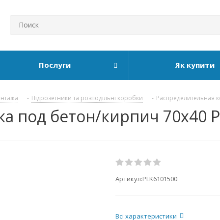
Послуги
Як купити
онтажа
-
Підрозетники та розподільні коробки
-
Распределительная ко
а под бетон/кирпич 70х40 Pl
Артикул:
PLK6101500
Всі характеристики