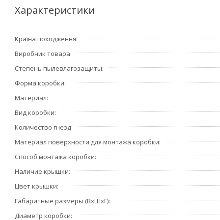
Характеристики
Заполнение адреса
Выберите из списка название вашего региона и населённо
Країна походження
выберите значение «Другое местоположение» и впишите 
Виробник товара
правильный индекс.
Степень пылевлагозащиты
Доставка
Форма коробки
Материал
В зависимости от места жительства вам предложат вар
Вид коробки
Оплата
Количество гнезд
Выберите оптимальный способ оплаты.
Материал поверхности для монтажа коробки
Способ монтажа коробки
Покупатель
Наличие крышки
Введите данные о себе: ФИО, адрес доставки, номер те
Цвет крышки
могут пригодиться курьеру, например: подъезды в доме 
Габаритные размеры (ВхШхГ)
Диаметр коробки
Оформление заказа