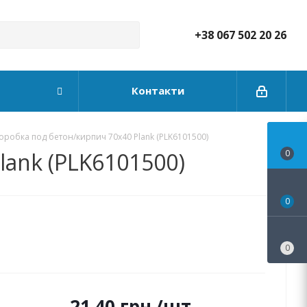
+38 067 502 20 26
Контакти
робка под бетон/кирпич 70х40 Plank (PLK6101500)
ank (PLK6101500)
0
0
0
21.40
грн.
/шт