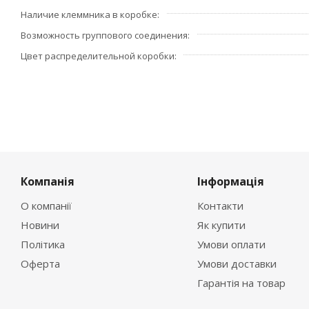
Наличие клеммника в коробке
Проверьте правильность ввода информации: позиции за
Возможность группового соединения
«Оформить заказ».
Цвет распределительной коробки
Наш сервис запоминает данные о пользователе, информ
данные предыдущего заказа. Если условия вам не подхо
Компанія
Інформація
О компанії
Контакти
Новини
Як купити
Політика
Умови оплати
Оферта
Умови доставки
Гарантія на товар