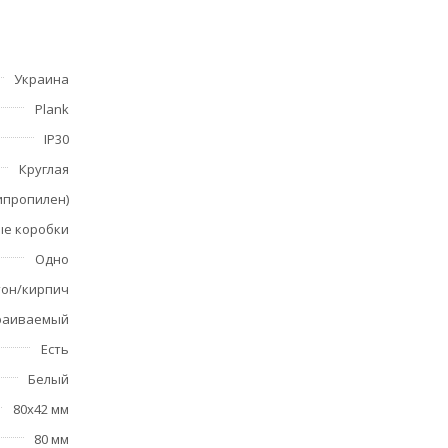
е,
Украина
дите
Plank
IP30
Круглая
ипропилен)
ые коробки
Одно
тон/кирпич
раиваемый
Есть
оторые
Белый
80x42 мм
80 мм