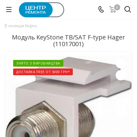
0
колекція Regina
Модуль KeyStone ТВ/SАТ F-type Hager
(11017001)
ЗНЯТО З ВИРОБНИЦТВА
ДОСТАВКА FREE ОТ 5000 ГРН*