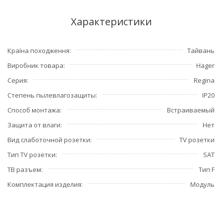
Характеристики
Країна походження
Тайвань
Виробник товара
Hager
Серия
Regina
Степень пылевлагозащиты
IP20
Способ монтажа
Встраиваемый
Защита от влаги
Нет
Вид слаботочной розетки
TV розетки
Тип TV розетки
SAT
ТВ разъем
Тип F
Комплектация изделия
Модуль