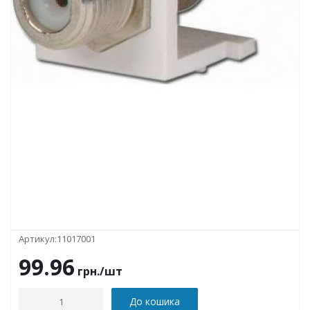
Артикул:
11017001
99.96
грн.
/шт
До кошика