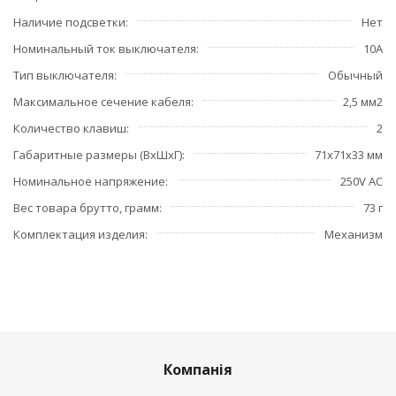
Наличие подсветки
Нет
Номинальный ток выключателя
10А
Тип выключателя
Обычный
Максимальное сечение кабеля
2,5 мм2
Количество клавиш
2
Габаритные размеры (ВхШхГ)
71х71х33 мм
Номинальное напряжение
250V AC
Вес товара брутто, грамм
73 г
Комплектация изделия
Механизм
Компанія