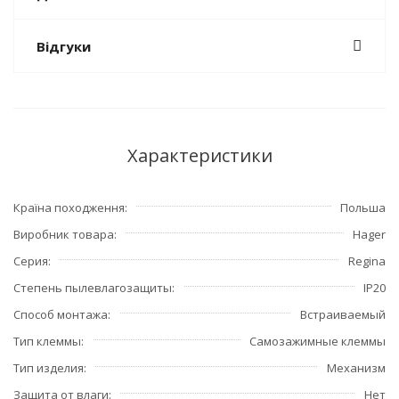
Відгуки
Характеристики
Країна походження
Польша
Виробник товара
Hager
Серия
Regina
Степень пылевлагозащиты
IP20
Способ монтажа
Встраиваемый
Тип клеммы
Самозажимные клеммы
Тип изделия
Механизм
Защита от влаги
Нет