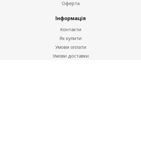
Оферта
Інформація
Контакти
Як купити
Умови оплати
Умови доставки
Гарантія на товар
Допомога
Питання-відповідь
Бренди
Наші контакти
+38 067 502 20 26
zakaz@ekt.com.ua