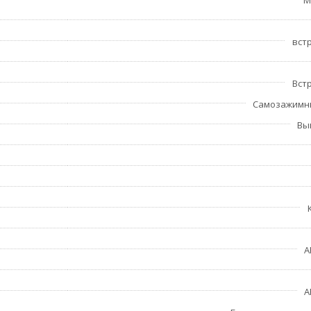
M
вст
Вст
Самозажимн
Вы
A
A