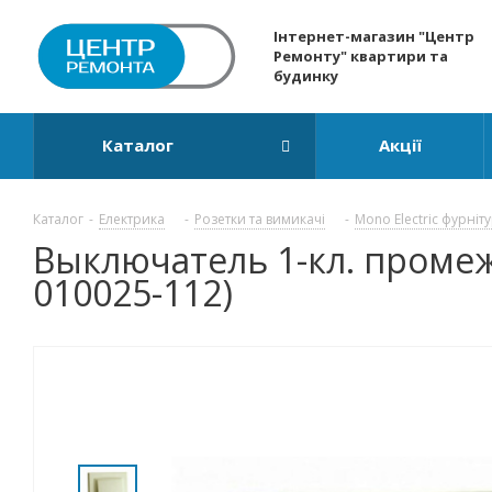
Інтернет-магазин "Центр
Ремонту" квартири та
будинку
Каталог
Акції
Каталог
-
Електрика
-
Розетки та вимикачі
-
Mono Electric фурніт
Выключатель 1-кл. промежу
010025-112)