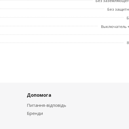
Без заземляющег
Без защит
Б
Выключатель 
8
Допомога
Питання-відповідь
Бренди