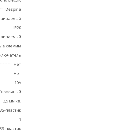
ono Electric
Despina
раиваемый
IP20
раиваемый
ые клеммы
ключатель
Нет
Нет
10А
Кнопочный
2,5 мм.кв.
BS-пластик
1
BS-пластик