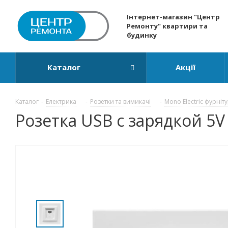
Інтернет-магазин "Центр
Ремонту" квартири та
будинку
Каталог
Акції
Каталог
-
Електрика
-
Розетки та вимикачі
-
Mono Electric фурніт
Розетка USB с зарядкой 5V 