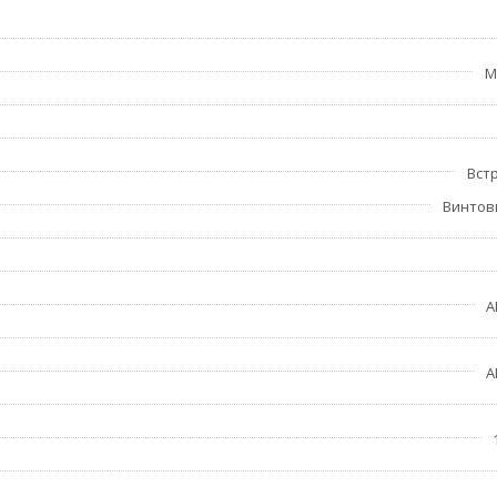
M
Вст
Винтов
A
A