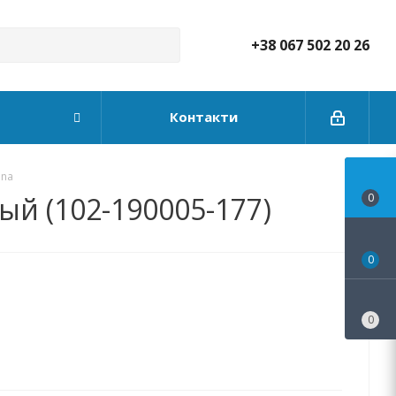
+38 067 502 20 26
Контакти
ina
лый (102-190005-177)
0
0
0