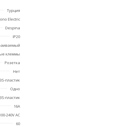
Турция
ono Electric
Despina
IP20
раиваемый
ые клеммы
Розетка
Нет
BS-пластик
Одно
BS-пластик
16А
100-240V AC
60