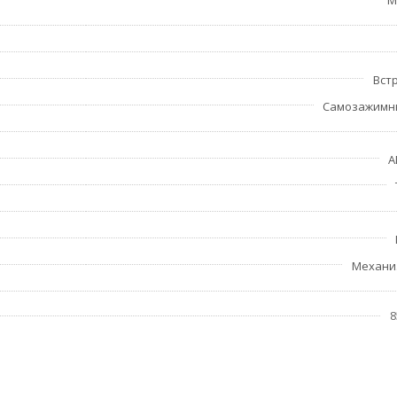
M
Вст
Самозажимн
A
Механи
8