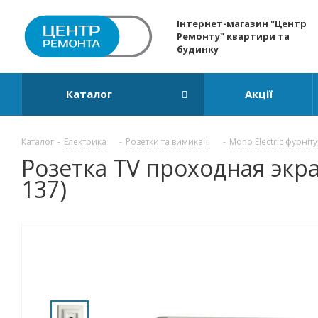
Інтернет-магазин "Центр
Ремонту" квартири та
будинку
Каталог
Акції
Каталог
-
Електрика
-
Розетки та вимикачі
-
Mono Electric фурніт
Розетка TV проходная экра
137)