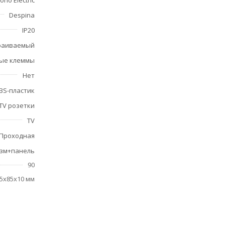
ono Electric
Despina
IP20
раиваемый
ые клеммы
Нет
BS-пластик
TV розетки
TV
Проходная
зм+панель
90
5х85х10 мм