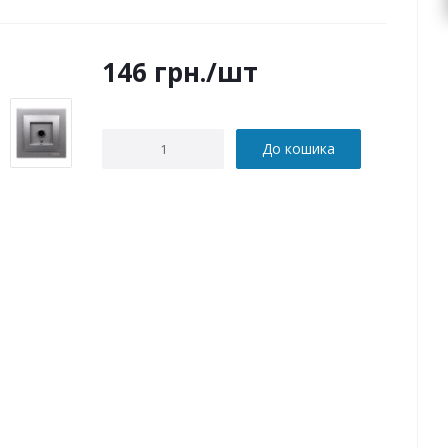
146
грн.
/шт
До кошика