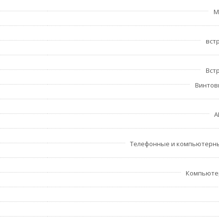
M
вст
Вст
Винтов
A
Телефонные и компьютерн
Компьюте