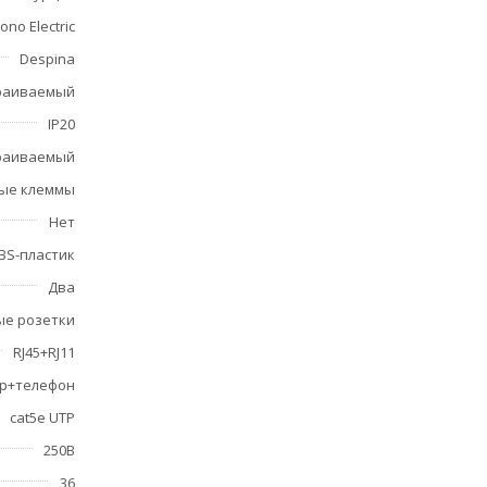
ono Electric
Despina
раиваемый
IP20
раиваемый
ые клеммы
Нет
BS-пластик
Два
ые розетки
RJ45+RJ11
р+телефон
cat5e UTP
250В
36