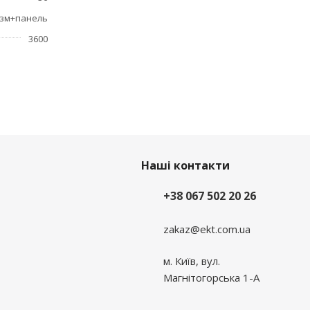
зм+панель
3600
Наші контакти
+38 067 502 20 26
zakaz@ekt.com.ua
м. Київ, вул.
Магнітогорська 1-А