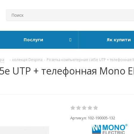
Послуги
Як купити
ура
-
колекція Despina
-
Розетка компьютерная cat5e UTP + телефонная M
e UTP + телефонная Mono Ele
Артикул:
102-190005-132