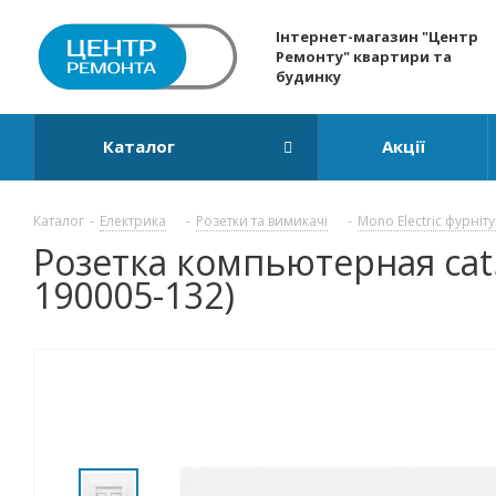
Інтернет-магазин "Центр
Ремонту" квартири та
будинку
Каталог
Акції
Каталог
-
Електрика
-
Розетки та вимикачі
-
Mono Electric фурніт
Розетка компьютерная cat5
190005-132)