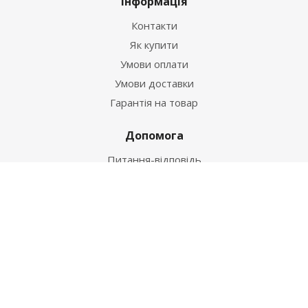
Інформація
Контакти
Як купити
Умови оплати
Умови доставки
Гарантія на товар
Допомога
Питання-відповідь
Бренди
Наші контакти
+38 067 502 20 26
zakaz@ekt.com.ua
м. Київ, вул. Магнітогорська 1-А