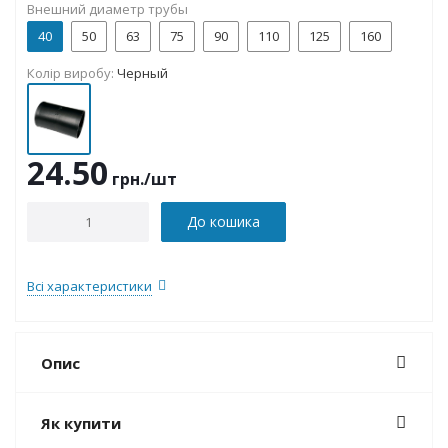
Внешний диаметр трубы
40
50
63
75
90
110
125
160
Колір виробу:
Черный
24.50
грн.
/шт
До кошика
Всі характеристики
Опис
Як купити